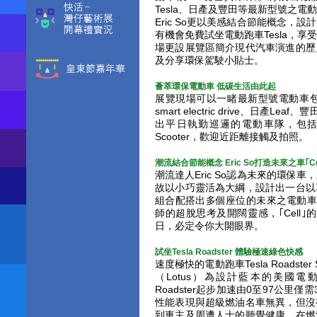
Tesla、日產及豐田等最新型號之
Eric So更以美感結合節能概念，
有機會免費試坐電動跑車Tesla，
場更設展覽區簡介現代汽車演進的歷
及分享環保駕駛小貼士。
薈萃環保電動車 低碳生活由此起
展覽現場可以一睹最新型號電動車包括：Tes
smart electric drive、日產Leaf
出平日執勤巡邏的電動車隊，包括三菱iMiEV
Scooter，歡迎近距離接觸及拍照。
潮流結合節能概念 Eric So打造未來之車｢Cel
潮流達人Eric So認為未來的環保
故以小巧靈活為大綱，設計出一台以
組合配搭出多個座位的未來之電動車｢
師的超脫思考及開闊靈感，｢Cell｣的
日，必定令你大開眼界。
試坐Tesla Roadster 體驗極速綠色快感
速度極快的電動跑車Tesla Roadster
（Lotus）為設計藍本的美國電動
Roadster起步加速由0至97公里僅
性能表現與超級燃油名車無異，但沒
到車主及周遭人士的聽覺健康。在燃