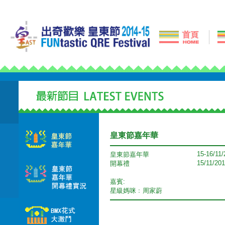
皇東節嘉年華
15-16/11
皇東節嘉年華
15/11/20
開幕禮
嘉賓:
星級媽咪﹕周家蔚